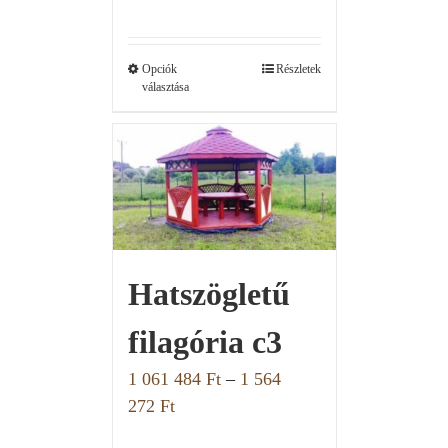
Opciók
Részletek
választása
Hatszögletű
filagória c3
1 061 484
Ft
–
1 564
272
Ft