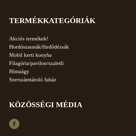
TERMÉKKATEGÓRIÁK
Akciós termékek!
Hordószaunák/fürdődézsák
Mobil kerti konyha
Filagória/pavilon/szaletli
Hintaágy
Szerszámtároló faház
KÖZÖSSÉGI MÉDIA