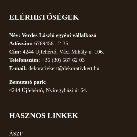
ELÉRHETŐSÉGEK
Név: Verdes László egyéni vállalkozó
Adószám:
67694561-2-35
Cím:
4244 Újfehértó, Váci Mihály u. 106.
Telefonszám:
+36 (30) 587 62 03
E-mail:
dekorativkert@dekorativkert.hu
Bemutató park:
4244 Újfehértó, Nyíregyházi út 64.
HASZNOS LINKEK
ÁSZF