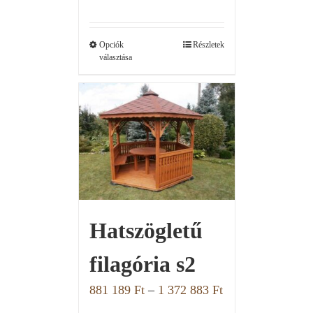
Opciók
Részletek
választása
Hatszögletű
filagória s2
881 189
Ft
–
1 372 883
Ft