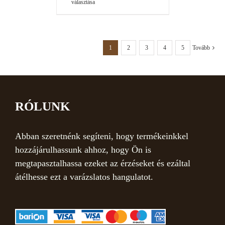
választása
1
2
3
4
5
Tovább
RÓLUNK
Abban szeretnénk segíteni, hogy termékeinkkel
hozzájárulhassunk ahhoz, hogy Ön is
megtapasztalhassa ezeket az érzéseket és ezáltal
átélhesse ezt a varázslatos hangulatot.