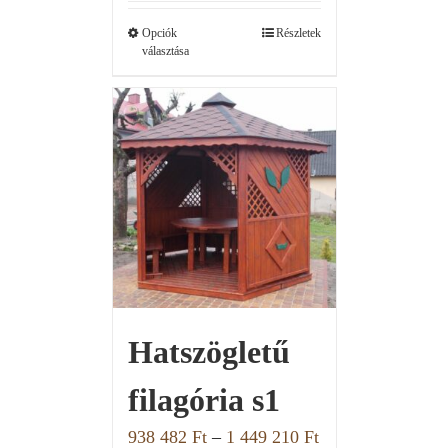
Opciók
Részletek
választása
Hatszögletű
filagória s1
938 482
Ft
–
1 449 210
Ft