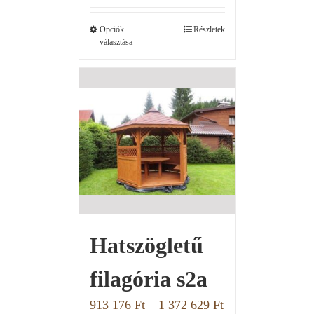
Opciók
Részletek
választása
Hatszögletű
filagória s2a
913 176
Ft
–
1 372 629
Ft