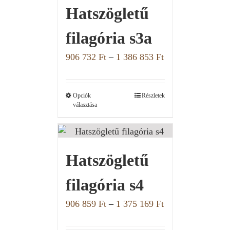
Hatszögletű
filagória s3a
906 732
Ft
–
1 386 853
Ft
Opciók
Részletek
választása
Hatszögletű
filagória s4
906 859
Ft
–
1 375 169
Ft