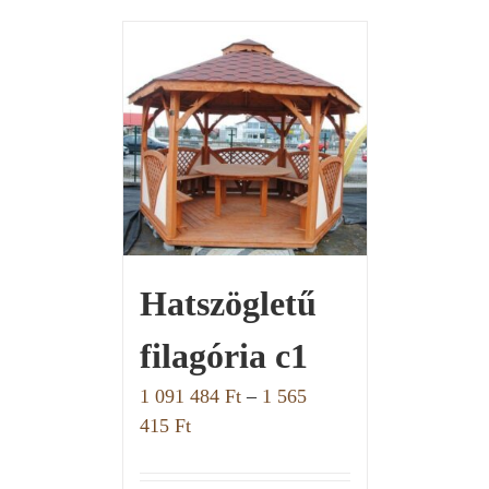
Hatszögletű
filagória c1
1 091 484
Ft
–
1 565
415
Ft