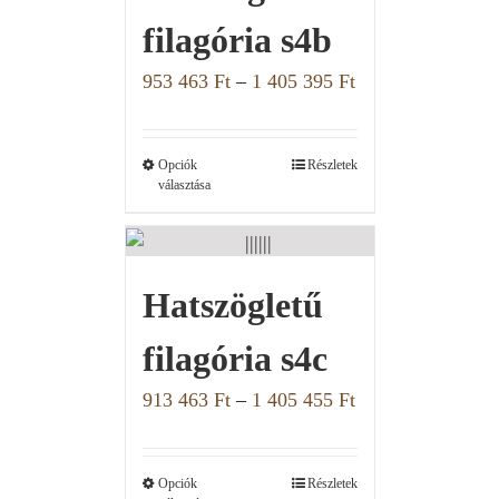
filagória s4b
953 463
Ft
–
1 405 395
Ft
Opciók
Részletek
választása
Hatszögletű
filagória s4c
913 463
Ft
–
1 405 455
Ft
Opciók
Részletek