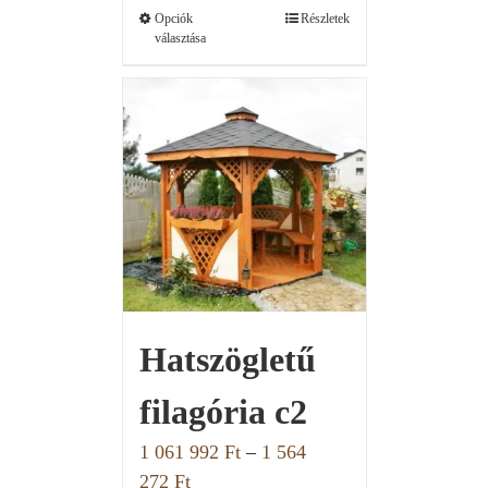
Opciók
Részletek
választása
Hatszögletű
filagória c2
1 061 992
Ft
–
1 564
272
Ft