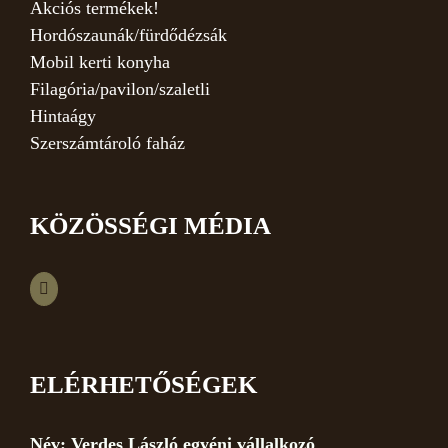
Akciós termékek!
Hordószaunák/fürdődézsák
Mobil kerti konyha
Filagória/pavilon/szaletli
Hintaágy
Szerszámtároló faház
KÖZÖSSÉGI MÉDIA
ELÉRHETŐSÉGEK
Név: Verdes László egyéni vállalkozó