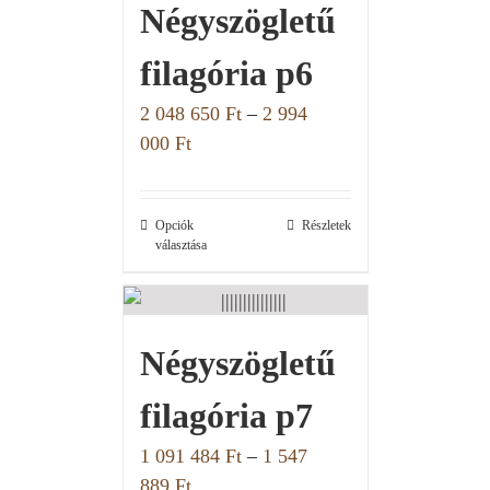
Négyszögletű
filagória p6
2 048 650
Ft
–
2 994
000
Ft
Opciók
Részletek
választása
Négyszögletű
filagória p7
1 091 484
Ft
–
1 547
889
Ft