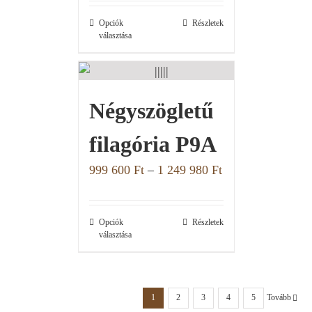
Opciók
Részletek
választása
Négyszögletű
filagória P9A
999 600
Ft
–
1 249 980
Ft
Opciók
Részletek
választása
1
2
3
4
5
Tovább