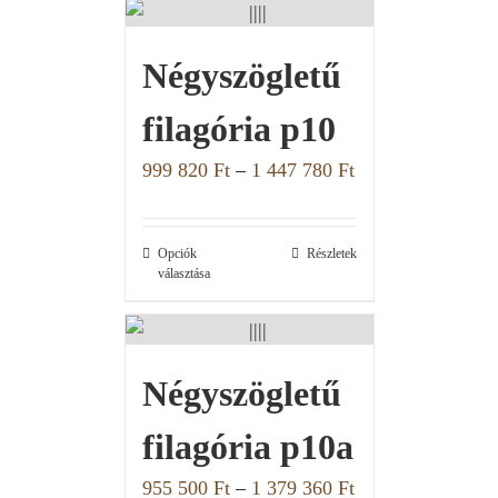
Négyszögletű
filagória p10
999 820
Ft
–
1 447 780
Ft
Opciók
Részletek
választása
Négyszögletű
filagória p10a
955 500
Ft
–
1 379 360
Ft