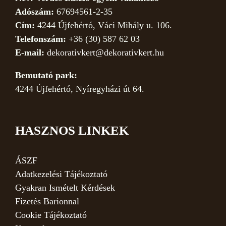
Adószám:
67694561-2-35
Cím:
4244 Újfehértó, Váci Mihály u. 106.
Telefonszám:
+36 (30) 587 62 03
E-mail:
dekorativkert@dekorativkert.hu
Bemutató park:
4244 Újfehértó, Nyíregyházi út 64.
HASZNOS LINKEK
ÁSZF
Adatkezelési Tájékoztató
Gyakran Ismételt Kérdések
Fizetés Barionnal
Cookie Tájékoztató