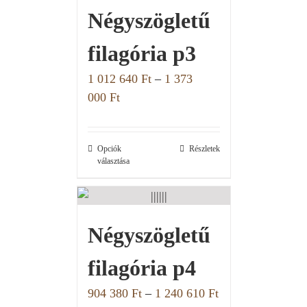
Négyszögletű
filagória p3
1 012 640
Ft
–
1 373
000
Ft
Opciók
Részletek
választása
Négyszögletű
filagória p4
904 380
Ft
–
1 240 610
Ft