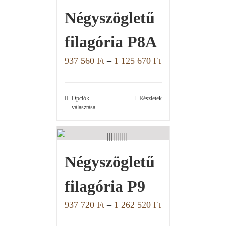
Négyszögletű
filagória P8A
937 560
Ft
–
1 125 670
Ft
Opciók
Részletek
választása
Négyszögletű
filagória P9
937 720
Ft
–
1 262 520
Ft