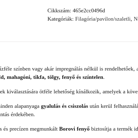
p10
mennyiség
Cikkszám:
465e2cc0496d
Kategóriák:
Filagória/pavilon/szaletli
,
N
ízféle színben vagy akár impregnálás nélkül is rendelhetőek, 
ld, mahagóni, tikfa, tölgy, fenyő és színtelen
.
nek kiválasztására ötféle lehetőség kínálkozik, amelyek a köv
minden alapanyaga
gyalulás és csiszolás
után kerül felhasznál
intás érdekében.
es és precízen megmunkált
Borovi fenyő
biztosítja a termék i