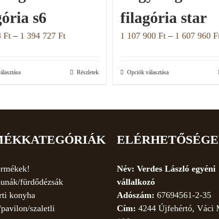
gória s6
filagória star
8
Ft
–
1 394 727
Ft
1 107 900
Ft
–
1 607 960
F
álasztása
Részletek
Opciók választása
MÉKKATEGÓRIÁK
ELÉRHETŐSÉG
ermékek!
Név: Verdes László egyéni
unák/fürdődézsák
vállalkozó
rti konyha
Adószám:
67694561-2-35
/pavilon/szaletli
Cím:
4244 Újfehértó, Váci 