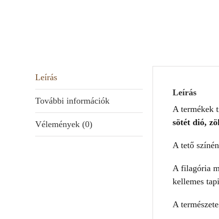
Leírás
Leírás
További információk
A termékek t
sötét dió, zö
Vélemények (0)
A tető színé
A filagória 
kellemes tap
A természet