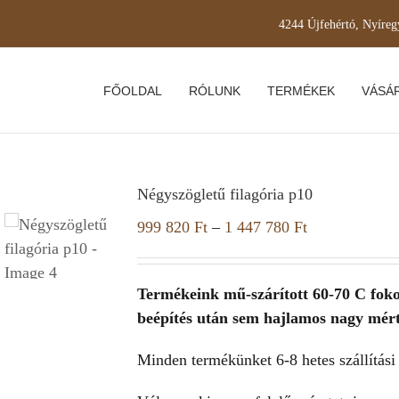
4244 Újfehértó, Nyíreg
FŐOLDAL
RÓLUNK
TERMÉKEK
VÁSÁR
Négyszögletű filagória p10
999 820
Ft
–
1 447 780
Ft
Termékeink mű-szárított 60-70 C fok
beépítés után sem hajlamos nagy mér
Minden termékünket 6-8 hetes szállítási 