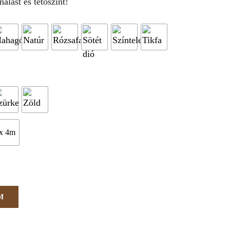
álást és tetőszínt!



x 4m
M