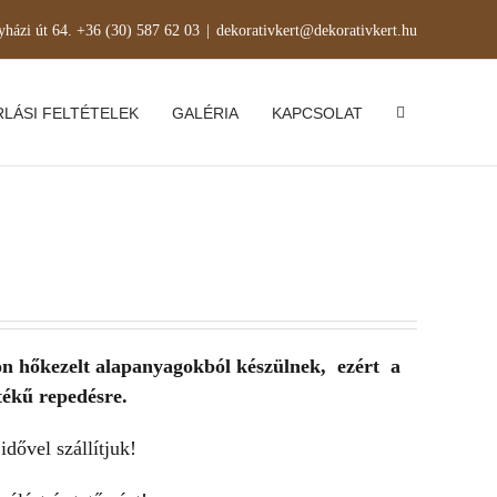
yházi út 64. +36 (30) 587 62 03
|
dekorativkert@dekorativkert.hu
LÁSI FELTÉTELEK
GALÉRIA
KAPCSOLAT
on hőkezelt alapanyagokból készülnek, ezért a
tékű repedésre.
idővel szállítjuk!