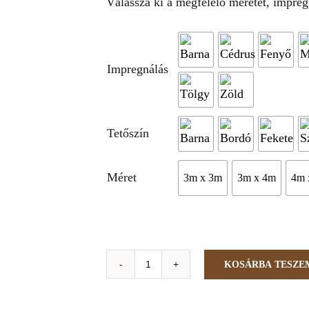
Válassza ki a megfelelő méretet, impregn
Impregnálás
Tetőszín
Méret
3m x 3m
3m x 4m
4m 
KOSÁRBA TESZE
Négyszögletű
filagória