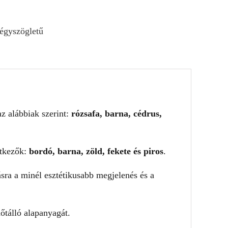
égyszögletű
az alábbiak szerint:
rózsafa, barna, cédrus,
etkezők:
bordó, barna, zöld, fekete és piros
.
ásra a minél esztétikusabb megjelenés és a
dőtálló alapanyagát.