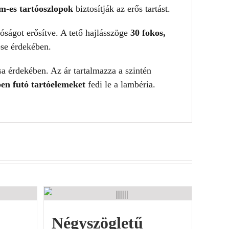
-es tartóoszlopok
biztosítják az erős tartást.
lóságot erősítve. A tető hajlásszöge
30 fokos,
ése érdekében.
sa érdekében. Az ár tartalmazza a szintén
en futó tartóelemeket
fedi le a lambéria.
Négyszögletű