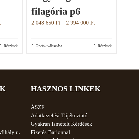
filagória p6
t
2 048 650
Ft
–
2 994 000
Ft
Részletek
Opciók választása
Részletek
EK
HASZNOS LINKEK
ÁSZF
Adatkezelési Tájékoztató
Gyakran Ismételt Kérdések
Mihály u.
Fizetés Barionnal