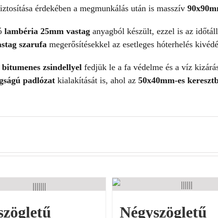
biztosítása érdekében a megmunkálás után is masszív
90x90mm
tó
lambéria 25mm vastag
anyagból készült, ezzel is az időtál
stag szarufa
megerősítésekkel az esetleges hóterhelés kivéd
l
bitumenes zsindellyel
fedjük le a fa védelme és a víz kizárá
gságú padlózat
kialakítását is, ahol az
50x40mm-es keresztb
szögletű
Négyszögletű