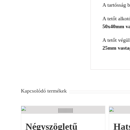
A tartósság 
A tetőt alko
50x40mm va
A tetőt végü
25mm vasta
Kapcsolódó termékek
Négyszögletű
Hat