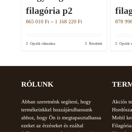
filagória p2
fila
865 010
Ft
–
1 168 220
Ft
878 99
Opciók választása
Részletek
Opciók v
RÓLUNK
TER
Abban szeretnénk segíteni, hogy
Akciós t
termékeinkkel hozzájárulhassunk
Hordósza
ahhoz, hogy Ön is megtapasztalhassa
Mobil ke
ezeket az érzéseket és ezáltal
Filagória