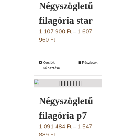
Négyszögletű
filagória star
1 107 900
Ft
–
1 607
960
Ft
Opciók
Részletek
választása
Négyszögletű
filagória p7
1 091 484
Ft
–
1 547
889
Ft