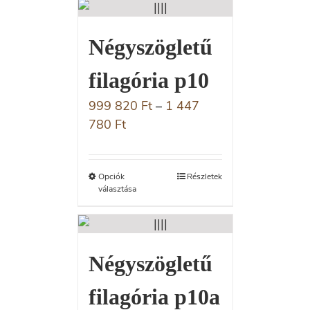
Négyszögletű
filagória p10
999 820
Ft
–
1 447
780
Ft
Opciók
Részletek
választása
Négyszögletű
filagória p10a