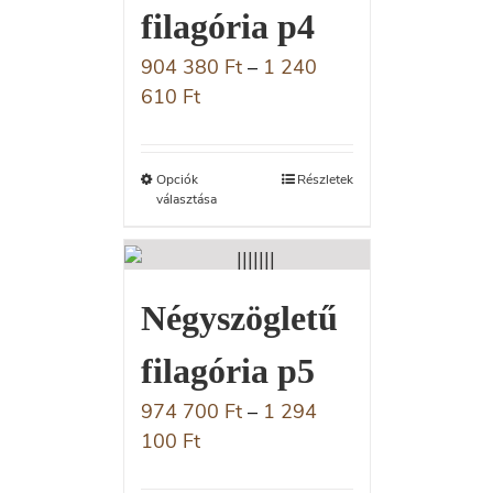
filagória p4
904 380
Ft
–
1 240
610
Ft
Opciók
Részletek
választása
Négyszögletű
filagória p5
974 700
Ft
–
1 294
100
Ft