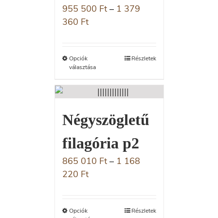
955 500
Ft
–
1 379
360
Ft
Opciók
Részletek
választása
Négyszögletű
filagória p2
865 010
Ft
–
1 168
220
Ft
Opciók
Részletek