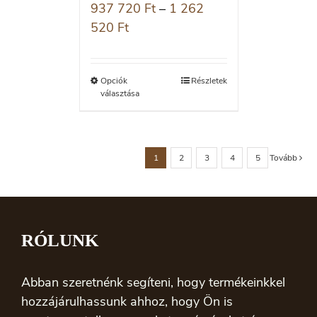
937 720
Ft
–
1 262
520
Ft
Opciók
Részletek
választása
1
2
3
4
5
Tovább
RÓLUNK
Abban szeretnénk segíteni, hogy termékeinkkel
hozzájárulhassunk ahhoz, hogy Ön is