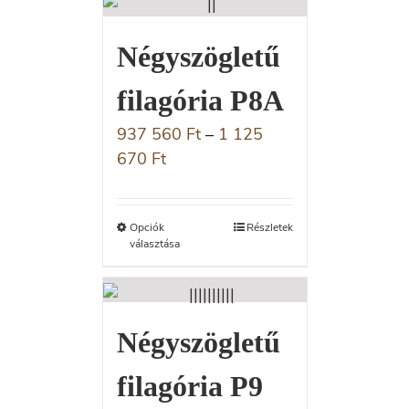
Négyszögletű
filagória P8A
937 560
Ft
–
1 125
670
Ft
Opciók
Részletek
választása
Négyszögletű
filagória P9