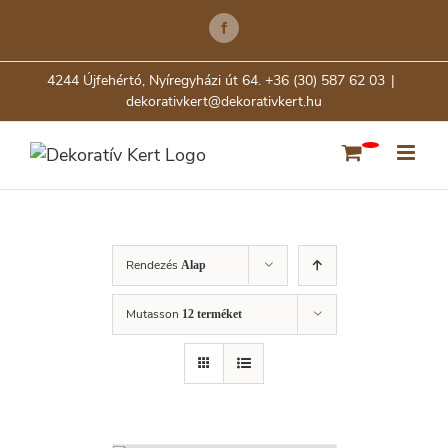
Skip
Facebook
to
content
4244 Újfehértó, Nyíregyházi út 64. +36 (30) 587 62 03
|
dekorativkert@dekorativkert.hu
Rendezés
Alap
Mutasson
12 terméket