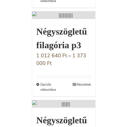
választása
Négyszögletű
filagória p3
1 012 640
Ft
–
1 373
000
Ft
Opciók
Részletek
választása
Négyszögletű