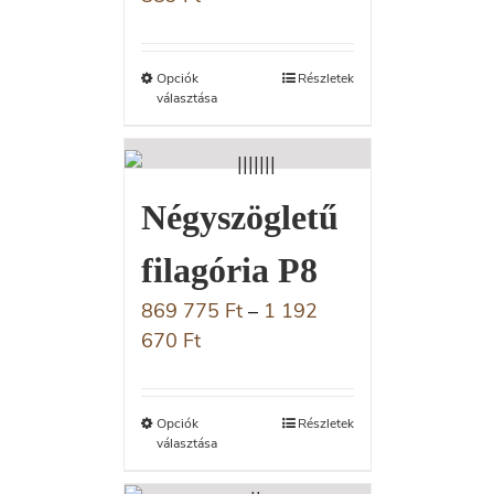
Opciók
Részletek
választása
Négyszögletű
filagória P8
869 775
Ft
–
1 192
670
Ft
Opciók
Részletek
választása