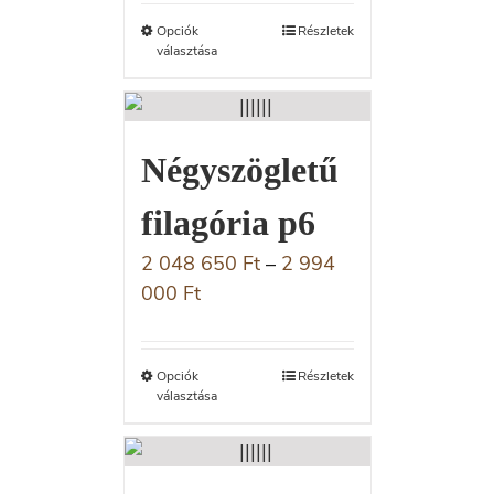
Opciók
Részletek
választása
Négyszögletű
filagória p6
2 048 650
Ft
–
2 994
000
Ft
Opciók
Részletek
választása