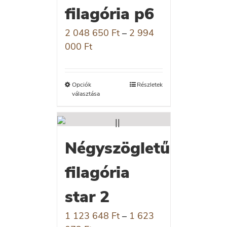
filagória p6
2 048 650
Ft
–
2 994
000
Ft
Opciók
Részletek
választása
Négyszögletű
filagória
star 2
1 123 648
Ft
–
1 623