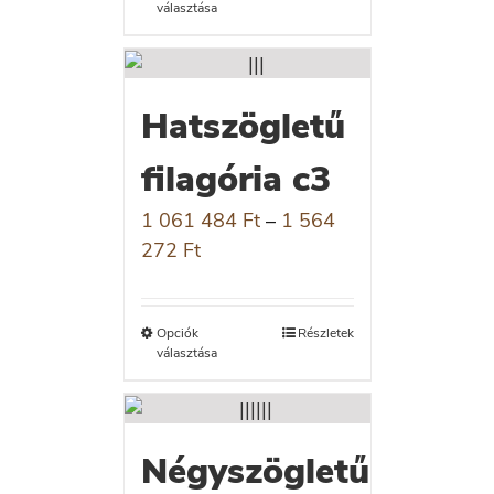
választása
Hatszögletű
filagória c3
1 061 484
Ft
–
1 564
272
Ft
Opciók
Részletek
választása
Négyszögletű