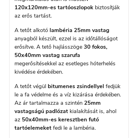
120x120mm-es tartóoszlopok
biztosítják
az erős tartást.
A tetőt alkotó
lambéria 25mm vastag
anyagból készült, ezzel is az időtállóságot
erősítve. A tető hajlásszöge
30 fokos,
50x40mm vastag szarufa
megerősítésekkel az esetleges hóterhelés
kivédése érdekében.
A tetőt végül
bitumenes zsindellyel
fedjük
le a fa védelme és a víz kizárása érdekében.
Az ár tartalmazza a szintén
25mm
vastagságú padlózat
kialakítását is, ahol
az
50x40mm-es keresztben futó
tartóelemeket
fedi le a lambéria.