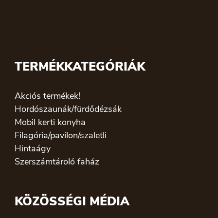
TERMÉKKATEGÓRIÁK
Akciós termékek!
Hordószaunák/fürdődézsák
Mobil kerti konyha
Filagória/pavilon/szaletli
Hintaágy
Szerszámtároló faház
KÖZÖSSÉGI MÉDIA