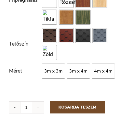

Tetőszín

Méret
3m x 3m
3m x 4m
4m x 4m
KOSÁRBA TESZEM
Négyszögletű
filagória
star