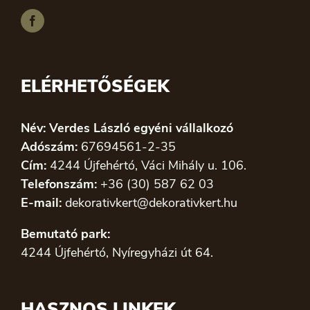
ELÉRHETŐSÉGEK
Név: Verdes László egyéni vállalkozó
Adószám:
67694561-2-35
Cím:
4244 Újfehértó, Váci Mihály u. 106.
Telefonszám:
+36 (30) 587 62 03
E-mail:
dekorativkert@dekorativkert.hu
Bemutató park:
4244 Újfehértó, Nyíregyházi út 64.
HASZNOS LINKEK