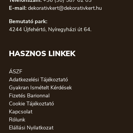
Telefonszám:
+36 (30) 587 62 03
E-mail:
dekorativkert@dekorativkert.hu
Bemutató park:
4244 Újfehértó, Nyíregyházi út 64.
HASZNOS LINKEK
ÁSZF
Adatkezelési Tájékoztató
Gyakran Ismételt Kérdések
Fizetés Barionnal
Cookie Tájékoztató
Kapcsolat
Rólunk
Elállási Nyilatkozat