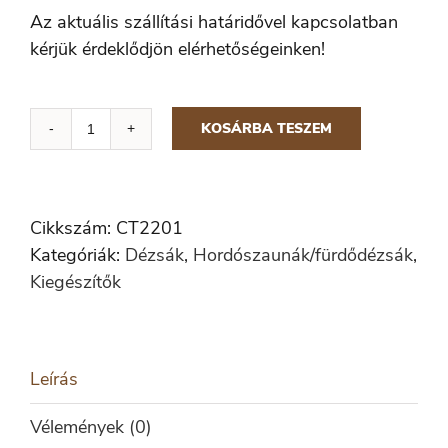
Az aktuális szállítási határidővel kapcsolatban
kérjük érdeklődjön elérhetőségeinken!
KOSÁRBA TESZEM
Ponyva
tető
Ø
2,2
Cikkszám:
CT2201
m
Kategóriák:
Dézsák
,
Hordószaunák/fürdődézsák
,
mennyiség
Kiegészítők
Leírás
Vélemények (0)