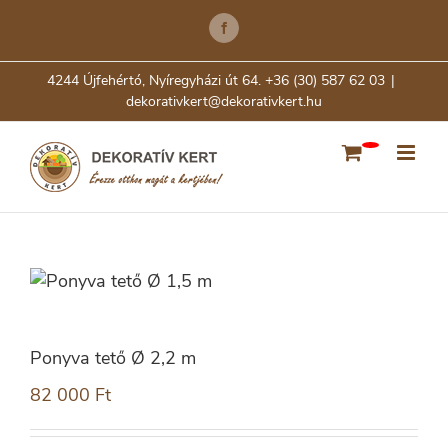
Skip
Facebook
to
content
4244 Újfehértó, Nyíregyházi út 64. +36 (30) 587 62 03
|
dekorativkert@dekorativkert.hu
Ponyva tető Ø 2,2 m
82 000
Ft