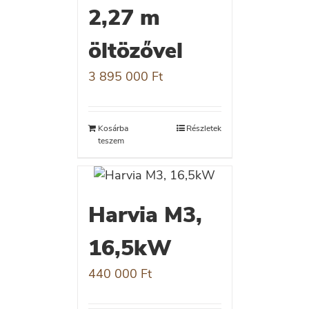
2,27 m
öltözővel
3 895 000
Ft
Kosárba
Részletek
teszem
Harvia M3,
16,5kW
440 000
Ft