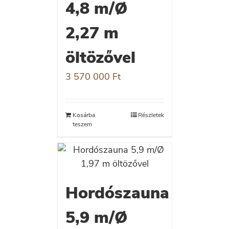
4,8 m/Ø
2,27 m
öltözővel
3 570 000
Ft
Kosárba
Részletek
teszem
Hordószauna
5,9 m/Ø