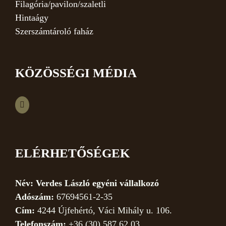
Filagória/pavilon/szaletli
Hintaágy
Szerszámtároló faház
KÖZÖSSÉGI MÉDIA
ELÉRHETŐSÉGEK
Név: Verdes László egyéni vállalkozó
Adószám:
67694561-2-35
Cím:
4244 Újfehértó, Váci Mihály u. 106.
Telefonszám:
+36 (30) 587 62 03