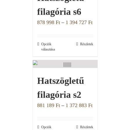
filagória s6
878 998
Ft
–
1 394 727
Ft
Opciók
Részletek
választása
Hatszögletű
filagória s2
881 189
Ft
–
1 372 883
Ft
Opciók
Részletek