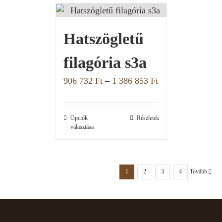
Hatszögletű
filagória s3a
906 732
Ft
–
1 386 853
Ft
Opciók
Részletek
választása
1
2
3
4
Tovább