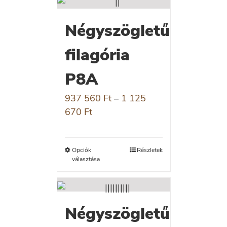
Négyszögletű
filagória
P8A
937 560
Ft
–
1 125
670
Ft
Opciók
Részletek
választása
Négyszögletű