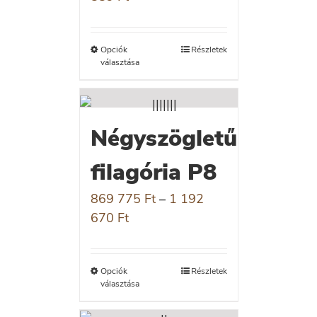
Opciók
Részletek
választása
Négyszögletű
filagória P8
869 775
Ft
–
1 192
670
Ft
Opciók
Részletek
választása