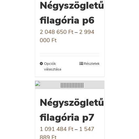
Négyszögletű
filagória p6
2 048 650
Ft
–
2 994
000
Ft
Opciók
Részletek
választása
Négyszögletű
filagória p7
1 091 484
Ft
–
1 547
889
Ft