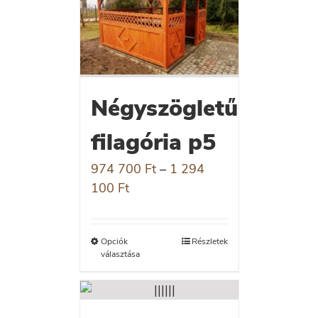
Négyszögletű
filagória p5
974 700
Ft
–
1 294
100
Ft
Opciók
Részletek
választása