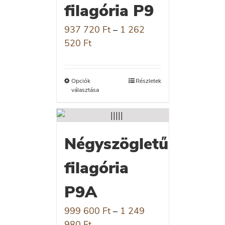
filagória P9
937 720
Ft
–
1 262
520
Ft
Opciók
Részletek
választása
Négyszögletű
filagória
P9A
999 600
Ft
–
1 249
980
Ft