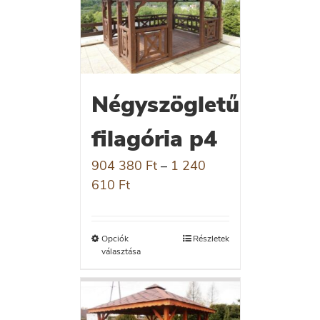
Négyszögletű
filagória p4
904 380
Ft
–
1 240
610
Ft
Opciók
Részletek
választása