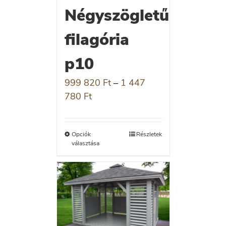
Négyszögletű
filagória
p10
999 820
Ft
–
1 447
780
Ft
Opciók
Részletek
választása