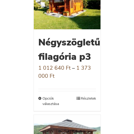
Négyszögletű
filagória p3
1 012 640
Ft
–
1 373
000
Ft
Opciók
Részletek
választása