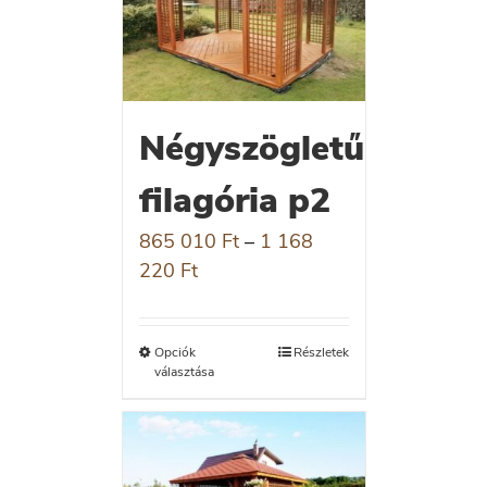
Négyszögletű
filagória p2
865 010
Ft
–
1 168
220
Ft
Opciók
Részletek
választása