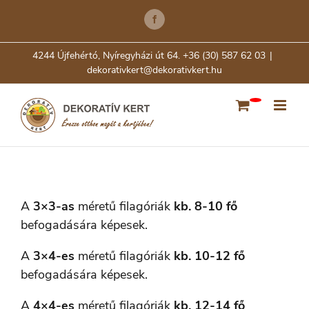
Skip
Facebook
to
content
4244 Újfehértó, Nyíregyházi út 64. +36 (30) 587 62 03
|
dekorativkert@dekorativkert.hu
A
3×3-as
méretű filagóriák
kb.
8-10 fő
befogadására képesek.
A
3×4-es
méretű filagóriák
kb. 10-12 fő
befogadására képesek.
A
4×4-es
méretű filagóriák
kb. 12-14 fő