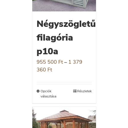
Négyszögletű
filagória
p10a
955 500
Ft
–
1 379
360
Ft
Opciók
Részletek
választása