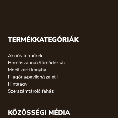
TERMÉKKATEGÓRIÁK
Akciós termékek!
Hordószaunák/fürdődézsák
Mobil kerti konyha
Filagória/pavilon/szaletli
Hintaágy
Szerszámtároló faház
KÖZÖSSÉGI MÉDIA