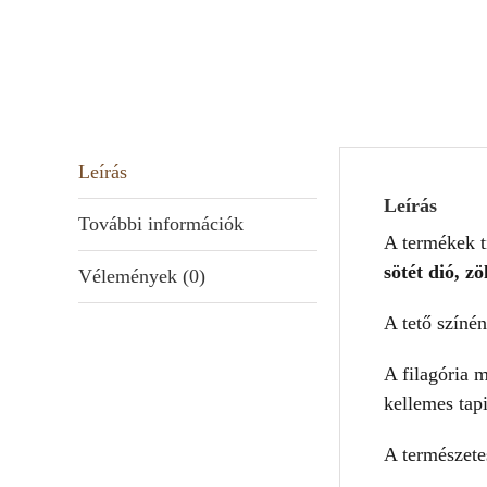
Leírás
Leírás
További információk
A termékek t
sötét dió, zö
Vélemények (0)
A tető színé
A filagória 
kellemes tap
A természet