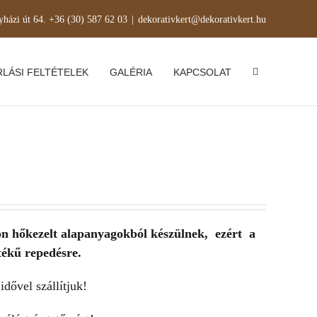
yházi út 64. +36 (30) 587 62 03
|
dekorativkert@dekorativkert.hu
LÁSI FELTÉTELEK
GALÉRIA
KAPCSOLAT
on hőkezelt alapanyagokból készülnek, ezért a
tékű repedésre.
idővel szállítjuk!