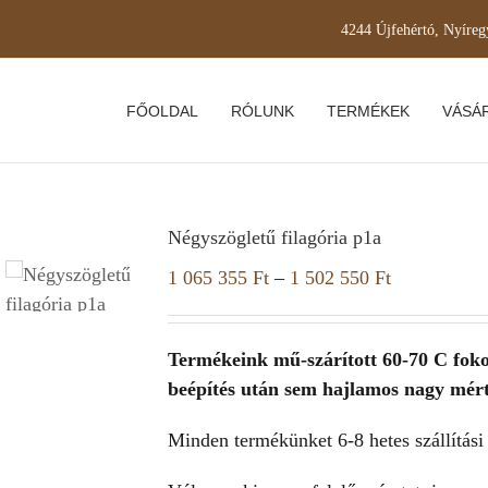
4244 Újfehértó, Nyíreg
FŐOLDAL
RÓLUNK
TERMÉKEK
VÁSÁR
Négyszögletű filagória p1a
1 065 355
Ft
–
1 502 550
Ft
Termékeink mű-szárított 60-70 C fok
beépítés után sem hajlamos nagy mér
Minden termékünket 6-8 hetes szállítási 