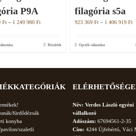
gória P9A
filagória s5a
0
Ft
–
1 249 980
Ft
923 369
Ft
–
1 406 919
Ft
álasztása
Részletek
Opciók választása
MÉKKATEGÓRIÁK
ELÉRHETŐSÉG
ermékek!
Név: Verdes László egyéni
unák/fürdődézsák
vállalkozó
rti konyha
Adószám:
67694561-2-35
/pavilon/szaletli
Cím:
4244 Újfehértó, Váci 