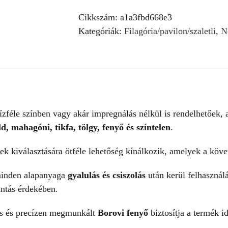
p1a
mennyiség
Cikkszám:
a1a3fbd668e3
Kategóriák:
Filagória/pavilon/szaletli
,
N
ízféle színben vagy akár impregnálás nélkül is rendelhetőek, 
ld, mahagóni, tikfa, tölgy, fenyő és színtelen
.
nek kiválasztására ötféle lehetőség kínálkozik, amelyek a köv
minden alapanyaga
gyalulás és csiszolás
után kerül felhasznál
intás érdekében.
es és precízen megmunkált
Borovi fenyő
biztosítja a termék i