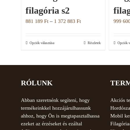
filagória s2
fila
881 189
Ft
–
1 372 883
Ft
999 60
Opciók választása
Részletek
Opciók v
RÓLUNK
TER
Abban szeretnénk segíteni, hogy
Akciós t
termékeinkkel hozzájárulhassunk
Hordósza
ahhoz, hogy Ön is megtapasztalhassa
Mobil ke
ezeket az érzéseket és ezáltal
Filagória