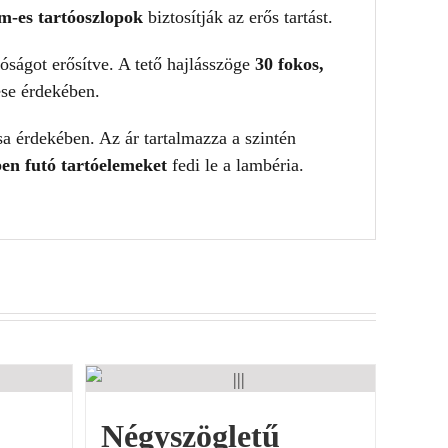
-es tartóoszlopok
biztosítják az erős tartást.
lóságot erősítve. A tető hajlásszöge
30 fokos,
ése érdekében.
sa érdekében. Az ár tartalmazza a szintén
en futó tartóelemeket
fedi le a lambéria.
Négyszögletű