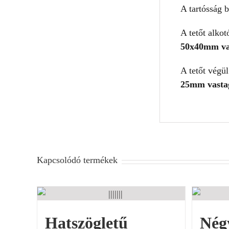
A tartósság 
A tetőt alko
50x40mm va
A tetőt végü
25mm vasta
Kapcsolódó termékek
Hatszögletű
Nég