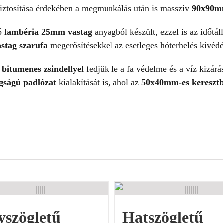
biztosítása érdekében a megmunkálás után is masszív
90x90mm
tó
lambéria 25mm vastag
anyagból készült, ezzel is az időtál
stag szarufa
megerősítésekkel az esetleges hóterhelés kivéd
l
bitumenes zsindellyel
fedjük le a fa védelme és a víz kizárá
gságú padlózat
kialakítását is, ahol az
50x40mm-es keresztb
yszögletű
Hatszögletű