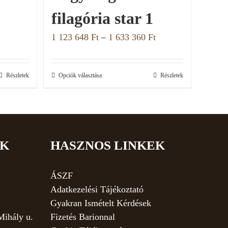
filagória star 1
1 123 648
Ft
–
1 633 360
Ft
Részletek
Opciók választása
Részletek
EK
HASZNOS LINKEK
ÁSZF
Adatkezelési Tájékoztató
Gyakran Ismételt Kérdések
Mihály u.
Fizetés Barionnal