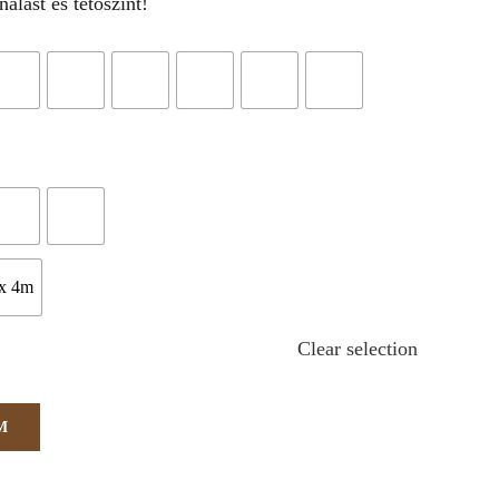
álást és tetőszínt!



x 4m
Clear selection
M